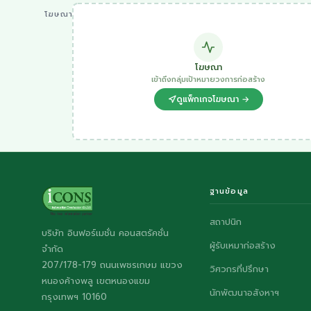
โฆษณา
โฆษณา
เข้าถึงกลุ่มเป้าหมายวงการก่อสร้าง
ดูแพ็กเกจโฆษณา →
ฐานข้อมูล
สถาปนิก
บริษัท อินฟอร์เมชั่น คอนสตรัคชั่น
ผู้รับเหมาก่อสร้าง
จำกัด
207/178-179 ถนนเพชรเกษม แขวง
วิศวกรที่ปรึกษา
หนองค้างพลู เขตหนองแขม
นักพัฒนาอสังหาฯ
กรุงเทพฯ 10160