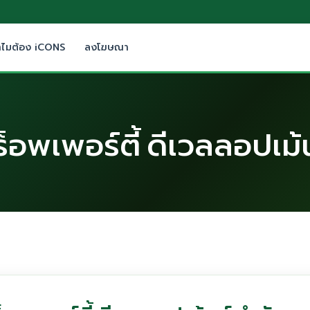
ำไมต้อง iCONS
ลงโฆษณา
็อพเพอร์ตี้ ดีเวลลอปเม้