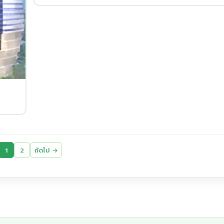
1
2
ถัดไป →