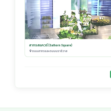
สาทรสแควร์ (Sathorn Square)
ถนนสาทรและถนนนราธิวาส