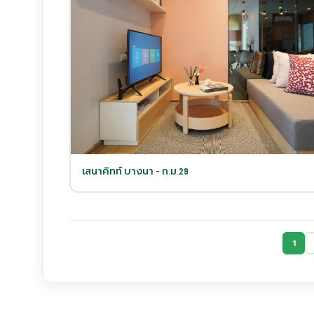
เสนาคิทท์ บางนา - ก.ม.29
1