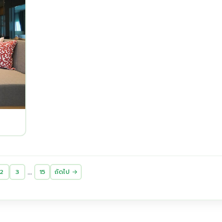
…
2
3
15
ถัดไป →