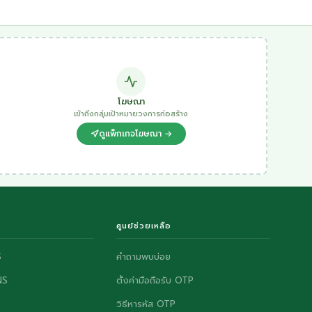
โฆษณา
เข้าถึงกลุ่มเป้าหมายวงการก่อสร้าง
ดูแพ็กเกจโฆษณา →
ศูนย์ช่วยเหลือ
S
คำถามพบบ่อย
NS
ตั้งค่ามือถือรับ OTP
วิธีหารหัส OTP