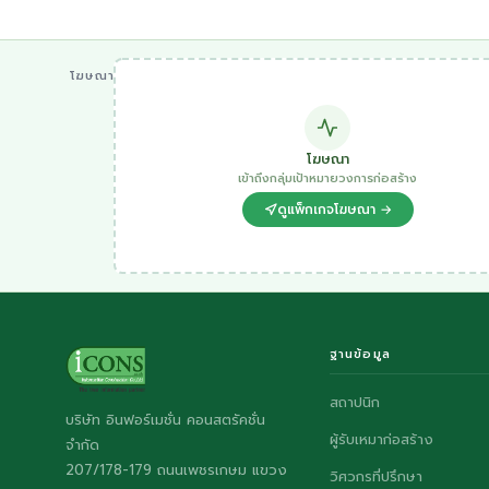
โฆษณา
โฆษณา
เข้าถึงกลุ่มเป้าหมายวงการก่อสร้าง
ดูแพ็กเกจโฆษณา →
ฐานข้อมูล
สถาปนิก
บริษัท อินฟอร์เมชั่น คอนสตรัคชั่น
ผู้รับเหมาก่อสร้าง
จำกัด
207/178-179 ถนนเพชรเกษม แขวง
วิศวกรที่ปรึกษา