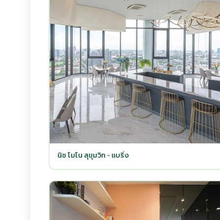
นิช โมโน สุขุมวิท - แบริ่ง