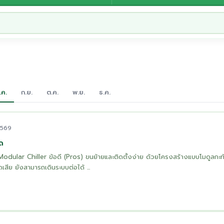
.ค.
ก.ย.
ต.ค.
พ.ย.
ธ.ค.
2569
ด
dular Chiller ข้อดี (Pros) ขนย้ายและติดตั้งง่าย ด้วยโครงสร้างแบบโมดูลกะทั
สีย ยังสามารถเดินระบบต่อได้ ...