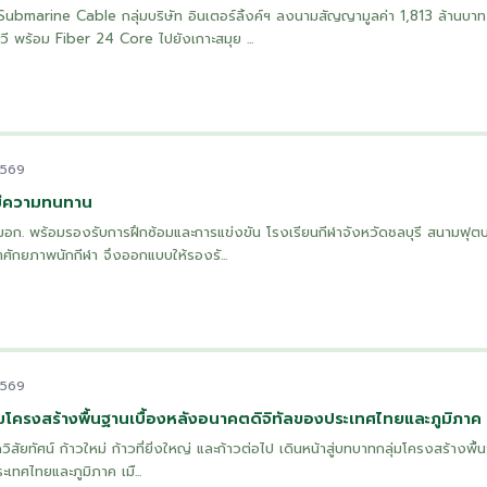
marine Cable กลุ่มบริษัท อินเตอร์ลิ้งค์ฯ ลงนามสัญญามูลค่า 1,813 ล้านบาท 
วี พร้อม Fiber 24 Core ไปยังเกาะสมุย ...
2569
มีความทนทาน
. พร้อมรองรับการฝึกซ้อมและการแข่งขัน โรงเรียนกีฬาจังหวัดชลบุรี สนามฟุตบอล
ศักยภาพนักกีฬา จึงออกแบบให้รองรั...
2569
ุ่มโครงสร้างพื้นฐานเบื้องหลังอนาคตดิจิทัลของประเทศไทยและภูมิภาค
ัยทัศน์ ก้าวใหม่ ก้าวที่ยิ่งใหญ่ และก้าวต่อไป เดินหน้าสู่บทบาทกลุ่มโครงสร้างพื้น
เทศไทยและภูมิภาค เมื...