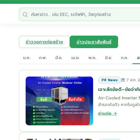
ข่าววงการก่อสร้าง
ข่าวประชาสัมพันธ์
ม.ค.
ก.พ.
มี.ค.
เม.ย.
พ.ค.
มิ.ย.
ก.ค.
ส
7 ส.ค. 
PR News
เจาะลึกข้อดี–ข้อจำกั
Air-Cooled Inverter Mo
สำรองในตัว หากโมดูลใดเ
อ่านต่อ →