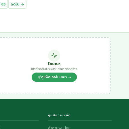
83
ถัดไป →
โฆษณา
เข้าถึงกลุ่มเป้าหมายวงการก่อสร้าง
ดูแพ็กเกจโฆษณา →
ศูนย์ช่วยเหลือ
S
คำถามพบบ่อย