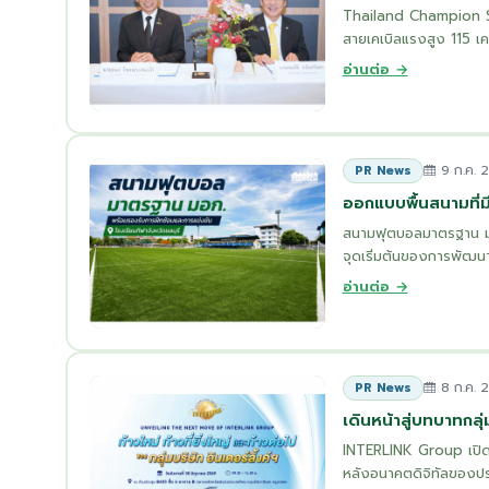
Thailand Champion Sub
สายเคเบิลแรงสูง 115 เค
อ่านต่อ →
9 ก.ค. 
PR News
ออกแบบพื้นสนามที่
สนามฟุตบอลมาตรฐาน มอก
จุดเริ่มต้นของการพัฒนา
อ่านต่อ →
8 ก.ค. 
PR News
เดินหน้าสู่บทบาทกล
INTERLINK Group เปิดวิส
หลังอนาคตดิจิทัลของประ