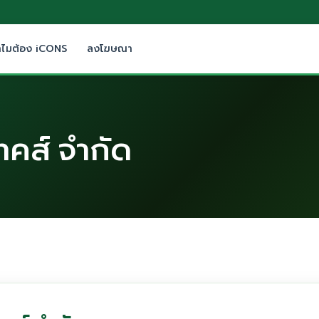
ำไมต้อง iCONS
ลงโฆษณา
เทคส์ จำกัด