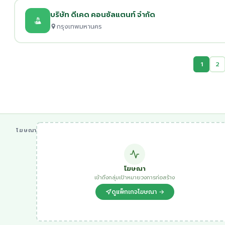
บริษัท ดีเคด คอนซัลแตนท์ จำกัด
กรุงเทพมหานคร
1
2
โฆษณา
โฆษณา
เข้าถึงกลุ่มเป้าหมายวงการก่อสร้าง
ดูแพ็กเกจโฆษณา →