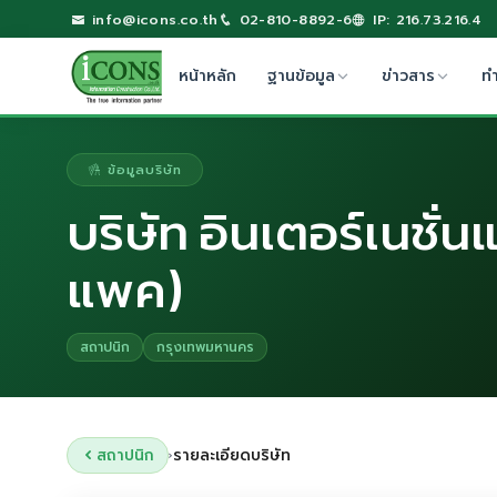
info@icons.co.th
02-810-8892-6
IP: 216.73.216.4
หน้าหลัก
ฐานข้อมูล
ข่าวสาร
ท
ข้อมูลบริษัท
บริษัท อินเตอร์เนชั่
แพค)
สถาปนิก
กรุงเทพมหานคร
สถาปนิก
รายละเอียดบริษัท
›