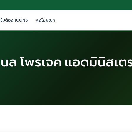
ำไมต้อง iCONS
ลงโฆษณา
นแนล โพรเจค แอดมินิสเตรช