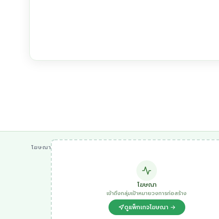
โฆษณา
โฆษณา
เข้าถึงกลุ่มเป้าหมายวงการก่อสร้าง
ดูแพ็กเกจโฆษณา →