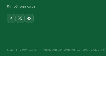
info@icons.co.th
© 2548–2569 iCONS – Information Construction Co., Ltd. สงวนลิขสิทธิ์