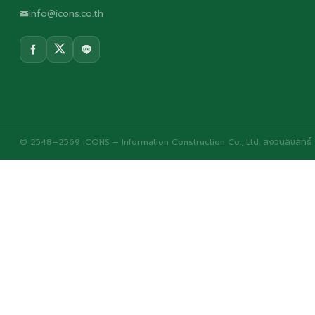
info@icons.co.th
© 2548–2569 iCONS – Information Construction Co., Ltd. สงวนลิขสิทธิ์