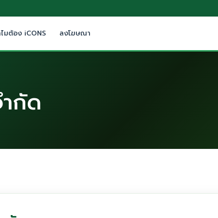
ำไมต้อง iCONS
ลงโฆษณา
จำกัด