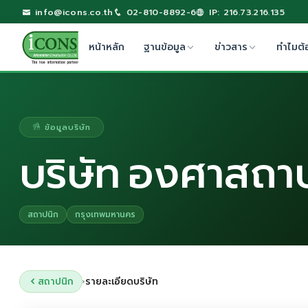
info@icons.co.th
02-810-8892-6
IP: 216.73.216.135
หน้าหลัก
ฐานข้อมูล
ข่าวสาร
ทำไมต้
ข้อมูลบริษัท
บริษัท องศาสถาป
สถาปนิก
กรุงเทพมหานคร
สถาปนิก
รายละเอียดบริษัท
›