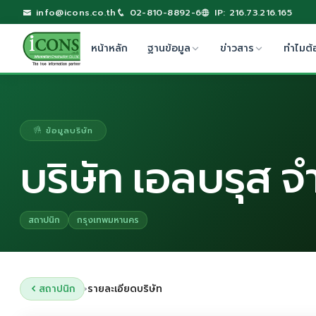
info@icons.co.th
02-810-8892-6
IP: 216.73.216.165
หน้าหลัก
ฐานข้อมูล
ข่าวสาร
ทำไมต้
ข้อมูลบริษัท
บริษัท เอลบรุส จ
สถาปนิก
กรุงเทพมหานคร
สถาปนิก
รายละเอียดบริษัท
›