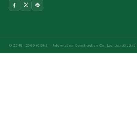
© 2548–2569 iCONS – Information Construction Co., Ltd. สงวนลิขสิทธิ์