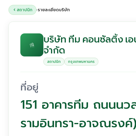
สถาปนิก
รายละเอียดบริษัท
›
บริษัท ทีม คอนซัลติ้ง เ
จำกัด
สถาปนิก
กรุงเทพมหานคร
ที่อยู่
151 อาคารทีม ถนนนวลจ
รามอินทรา-อาจณรงค์)