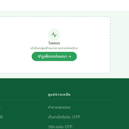
โฆษณา
เข้าถึงกลุ่มเป้าหมายวงการก่อสร้าง
ดูแพ็กเกจโฆษณา →
ศูนย์ช่วยเหลือ
S
คำถามพบบ่อย
NS
ตั้งค่ามือถือรับ OTP
วิธีหารหัส OTP