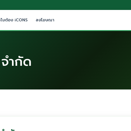
ำไมต้อง iCONS
ลงโฆษณา
 จำกัด