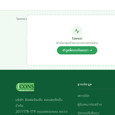
โฆษณา
โฆษณา
เข้าถึงกลุ่มเป้าหมายวงการก่อสร้าง
ดูแพ็กเกจโฆษณา →
ฐานข้อมูล
สถาปนิก
บริษัท อินฟอร์เมชั่น คอนสตรัคชั่น
ผู้รับเหมาก่อสร้าง
จำกัด
207/178-179 ถนนเพชรเกษม แขวง
วิศวกรที่ปรึกษา