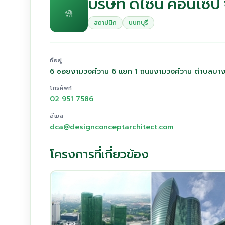
บริษัท ดีไซน์ คอนเซป
สถาปนิก
นนทบุรี
ที่อยู่
6 ซอยงามวงศ์วาน 6 แยก 1 ถนนงามวงศ์วาน ตำบลบางเข
โทรศัพท์
02 951 7586
อีเมล
dca@designconceptarchitect.com
โครงการที่เกี่ยวข้อง