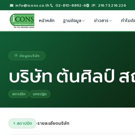
info@icons.co.th
02-810-8892-6
IP: 216.73.216.226
หน้าหลัก
ฐานข้อมูล
ข่าวสาร
ทำไมต้
ข้อมูลบริษัท
บริษัท ต้นศิลป์ ส
สถาปนิก
นครปฐม
สถาปนิก
รายละเอียดบริษัท
›