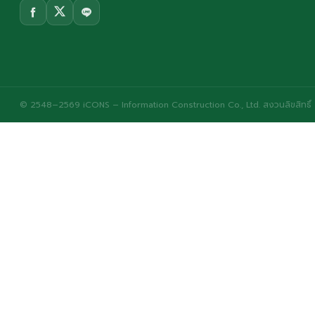
© 2548–2569 iCONS – Information Construction Co., Ltd. สงวนลิขสิทธิ์