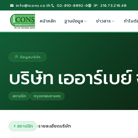
info@icons.co.th
02-810-8892-6
IP: 216.73.216.48
หน้าหลัก
ฐานข้อมูล
ข่าวสาร
ทำไมต้
ข้อมูลบริษัท
บริษัท เออาร์เบย์
สถาปนิก
กรุงเทพมหานคร
สถาปนิก
รายละเอียดบริษัท
›