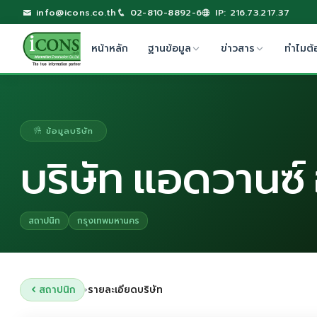
info@icons.co.th
02-810-8892-6
IP: 216.73.217.37
หน้าหลัก
ฐานข้อมูล
ข่าวสาร
ทำไมต้
ข้อมูลบริษัท
บริษัท แอดวานซ์
สถาปนิก
กรุงเทพมหานคร
สถาปนิก
รายละเอียดบริษัท
›