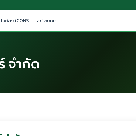
ำไมต้อง iCONS
ลงโฆษณา
ร์ จำกัด