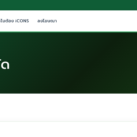
ำไมต้อง iCONS
ลงโฆษณา
ัด