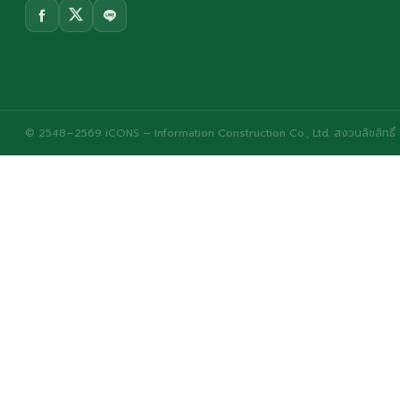
© 2548–2569 iCONS – Information Construction Co., Ltd. สงวนลิขสิทธิ์