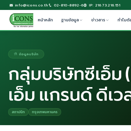
info@icons.co.th
02-810-8892-6
IP: 216.73.216.151
หน้าหลัก
ฐานข้อมูล
ข่าวสาร
ทำไมต้
ข้อมูลบริษัท
กลุ่มบริษัทซีเอ็ม
เอ็ม แกรนด์ ดีเว
สถาปนิก
กรุงเทพมหานคร