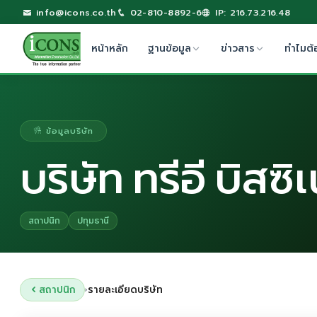
info@icons.co.th
02-810-8892-6
IP: 216.73.216.48
หน้าหลัก
ฐานข้อมูล
ข่าวสาร
ทำไมต้
ข้อมูลบริษัท
บริษัท ทรีอี บิสซิ
สถาปนิก
ปทุมธานี
สถาปนิก
รายละเอียดบริษัท
›