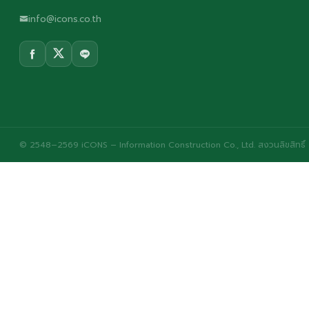
info@icons.co.th
© 2548–2569 iCONS – Information Construction Co., Ltd. สงวนลิขสิทธิ์