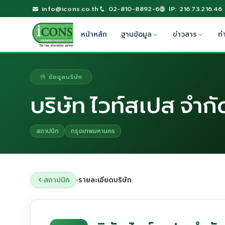
info@icons.co.th
02-810-8892-6
IP: 216.73.216.46
หน้าหลัก
ฐานข้อมูล
ข่าวสาร
ท
ข้อมูลบริษัท
บริษัท ไวท์สเปส จำกั
สถาปนิก
กรุงเทพมหานคร
สถาปนิก
รายละเอียดบริษัท
›