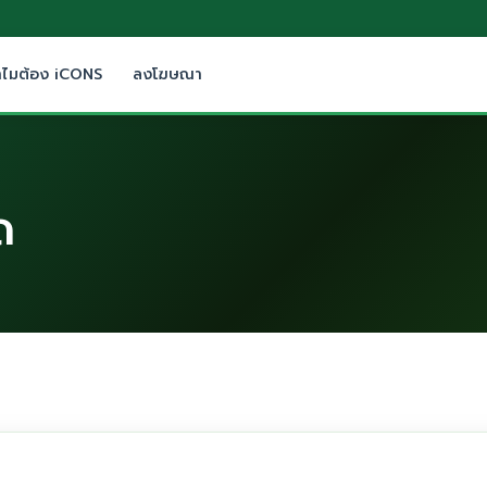
ำไมต้อง iCONS
ลงโฆษณา
ด