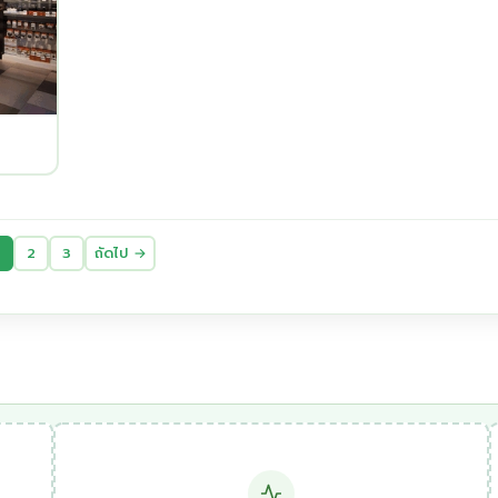
2
3
ถัดไป →