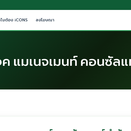
ำไมต้อง iCONS
ลงโฆษณา
ปรเจค แมเนจเมนท์ คอนซัลแ