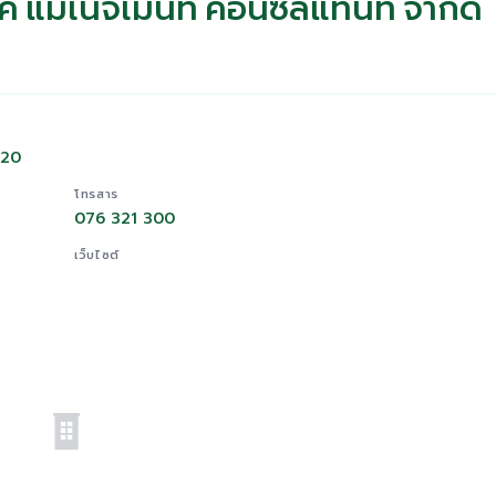
ปรเจค แมเนจเมนท์ คอนซัลแทนท์ จำกัด
120
โทรสาร
076 321 300
เว็บไซต์