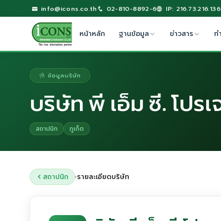
info@icons.co.th
02-810-8892-6
IP: 216.73.216.136
หน้าหลัก
ฐานข้อมูล
ข่าวสาร
ท
ข้อมูลบริษัท
บริษัท พี เอ็ม ซี. โ
สถาปนิก
ภูเก็ต
สถาปนิก
รายละเอียดบริษัท
›