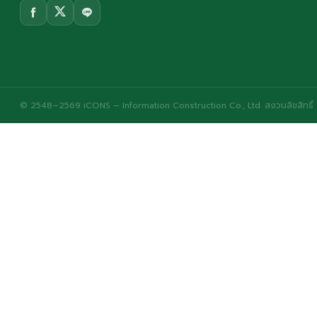
© 2548–2569 iCONS – Information Construction Co., Ltd. สงวนลิขสิทธิ์