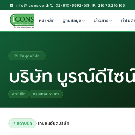
info@icons.co.th
02-810-8892-6
IP: 216.73.216.163
หน้าหลัก
ฐานข้อมูล
ข่าวสาร
ทำไมต้
ข้อมูลบริษัท
บริษัท บูรณ์ดีไซน
สถาปนิก
กรุงเทพมหานคร
สถาปนิก
รายละเอียดบริษัท
›