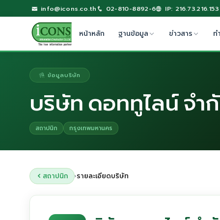
info@icons.co.th
02-810-8892-6
IP: 216.73.216.153
หน้าหลัก
ฐานข้อมูล
ข่าวสาร
ท
ข้อมูลบริษัท
บริษัท ดอททูไลน์ จำก
สถาปนิก
กรุงเทพมหานคร
สถาปนิก
รายละเอียดบริษัท
›