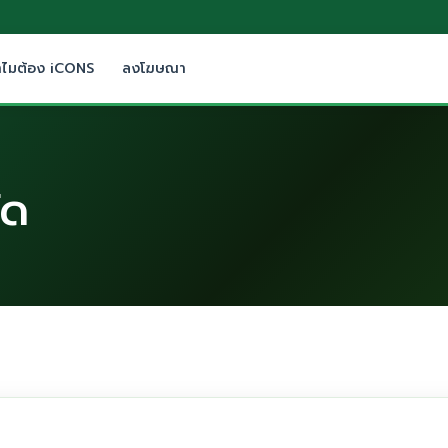
ำไมต้อง iCONS
ลงโฆษณา
ัด