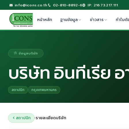
info@icons.co.th
02-810-8892-6
IP: 216.73.217.111
หน้าหลัก
ฐานข้อมูล
ข่าวสาร
ทำไมต้
ข้อมูลบริษัท
บริษัท อินทีเรีย 
สถาปนิก
กรุงเทพมหานคร
สถาปนิก
รายละเอียดบริษัท
›