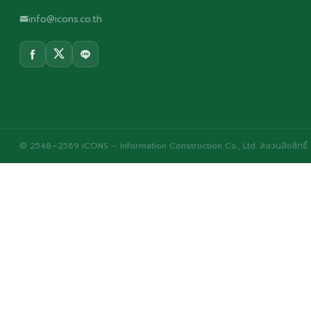
info@icons.co.th
© 2548–2569 iCONS – Information Construction Co., Ltd. สงวนลิขสิทธิ์