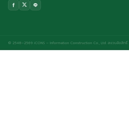
© 2548–2569 iCONS – Information Construction Co., Ltd. สงวนลิขสิทธิ์