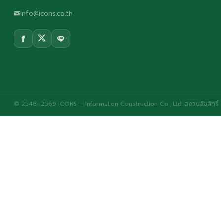
info@icons.co.th
© 2548–2569 iCONS – Information Construction Co., Ltd. สงวนลิขสิทธิ์