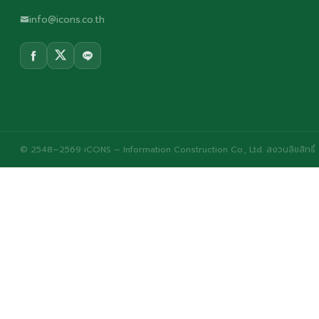
info@icons.co.th
© 2548–2569 iCONS – Information Construction Co., Ltd. สงวนลิขสิทธิ์