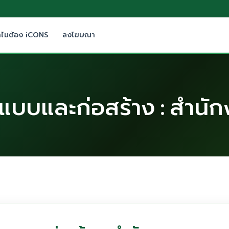
ำไมต้อง iCONS
ลงโฆษณา
บบและก่อสร้าง : สำนัก