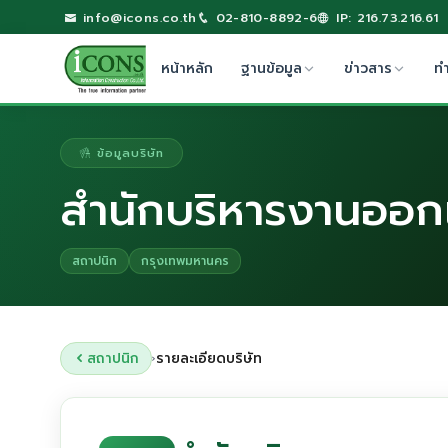
info@icons.co.th
02-810-8892-6
IP: 216.73.216.61
หน้าหลัก
ฐานข้อมูล
ข่าวสาร
ท
ข้อมูลบริษัท
สำนักบริหารงานออกแ
สถาปนิก
กรุงเทพมหานคร
สถาปนิก
รายละเอียดบริษัท
›