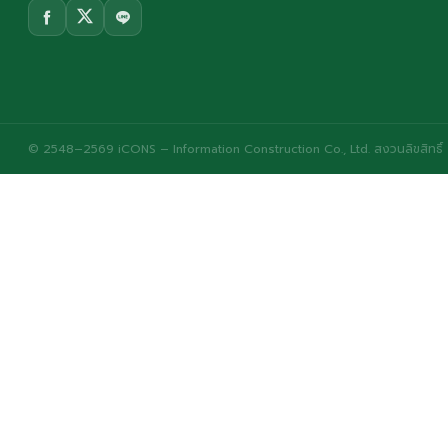
© 2548–2569 iCONS – Information Construction Co., Ltd. สงวนลิขสิทธิ์