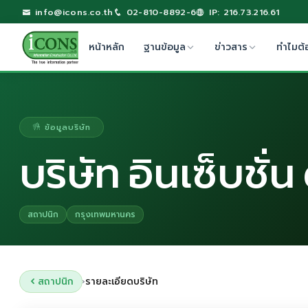
info@icons.co.th
02-810-8892-6
IP: 216.73.216.61
หน้าหลัก
ฐานข้อมูล
ข่าวสาร
ทำไมต้
ข้อมูลบริษัท
บริษัท อินเซ็บชั่น
สถาปนิก
กรุงเทพมหานคร
สถาปนิก
รายละเอียดบริษัท
›