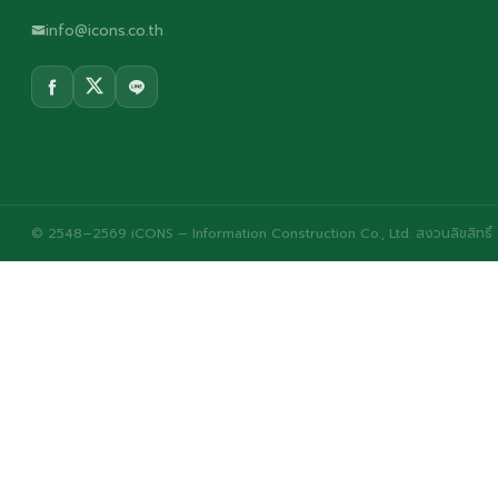
info@icons.co.th
© 2548–2569 iCONS – Information Construction Co., Ltd. สงวนลิขสิทธิ์