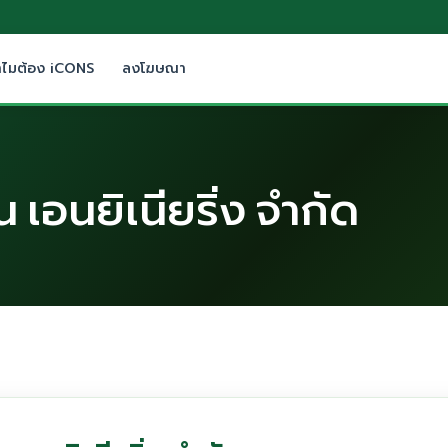
ำไมต้อง iCONS
ลงโฆษณา
่น เอนยิเนียริ่ง จำกัด