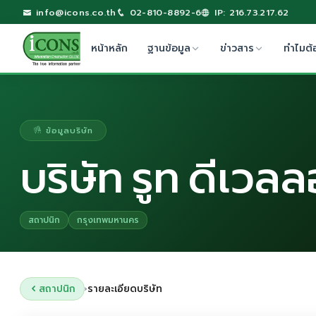
info@icons.co.th
02-810-8892-6
IP: 216.73.217.62
หน้าหลัก
ฐานข้อมูล
ข่าวสาร
ทำไมต้
ข้อมูลบริษัท
บริษัท รูท ดีเวล
สถาปนิก
กรุงเทพมหานคร
สถาปนิก
รายละเอียดบริษัท
›