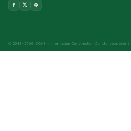
© 2548–2569 iCONS – Information Construction Co., Ltd. สงวนลิขสิทธิ์