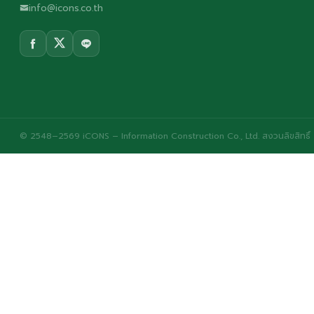
info@icons.co.th
© 2548–2569 iCONS – Information Construction Co., Ltd. สงวนลิขสิทธิ์