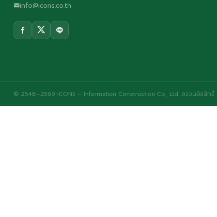
info@icons.co.th
© 2548–2569 iCONS – Information Construction Co., Ltd. สงวนลิขสิทธิ์