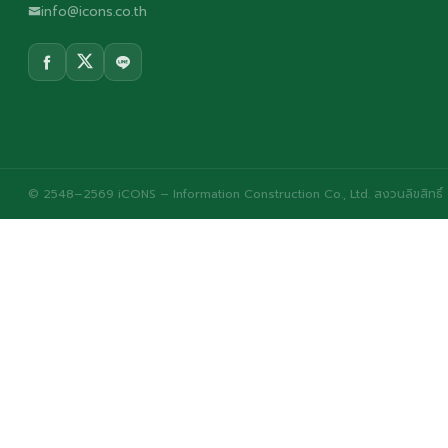
info@icons.co.th
© 2548–2569 iCONS – Information Construction Co., Ltd. สงวนลิขสิทธิ์