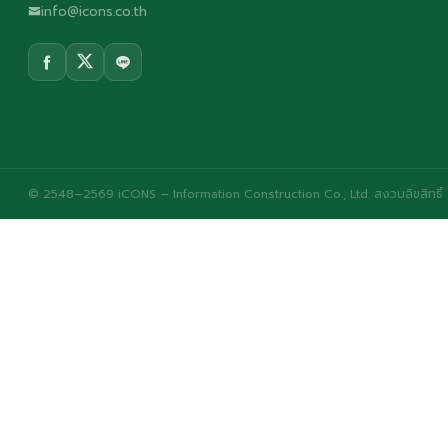
info@icons.co.th
© 2548–2569 iCONS – Information Construction Co., Ltd. สงวนลิขสิทธิ์