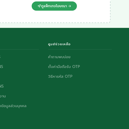
ดูแพ็กเกจโฆษณา →
ศูนย์ช่วยเหลือ
S
คำถามพบบ่อย
NS
ตั้งค่ามือถือรับ OTP
วิธีหารหัส OTP
ONS
งาน
ข้อมูลส่วนบุคคล