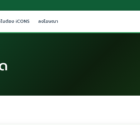
ำไมต้อง iCONS
ลงโฆษณา
ัด