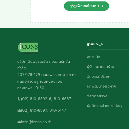
ดูแพ็กเกจโฆษณา →
ฐานข้อมูล
สถาปนิก
บริษัท อินฟอร์เมชั่น คอนสตรัคชั่น
ผู้รับเหมาก่อสร้าง
จำกัด
207/178-179 ถนนเพชรเกษม แขวง
วิศวกรที่ปรึกษา
หนองค้างพลู เขตหนองแขม
นักพัฒนาอสังหาฯ
กรุงเทพฯ 10160
วัสดุก่อสร้าง
(02) 810-8892-6, 810-6687
ผู้ผลิตและจำหน่ายวัสดุ
(02) 810-8897, 810-6147
info@icons.co.th