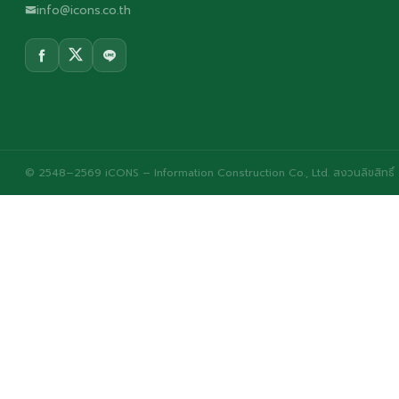
info@icons.co.th
© 2548–2569 iCONS – Information Construction Co., Ltd. สงวนลิขสิทธิ์