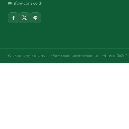
info@icons.co.th
© 2548–2569 iCONS – Information Construction Co., Ltd. สงวนลิขสิทธิ์