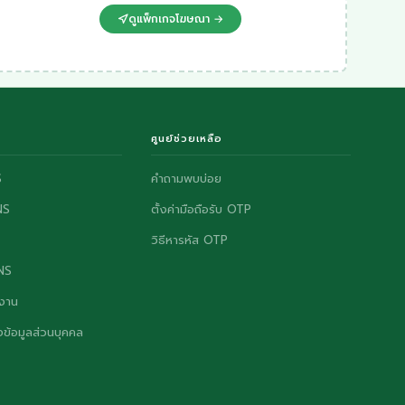
ดูแพ็กเกจโฆษณา →
ศูนย์ช่วยเหลือ
S
คำถามพบบ่อย
NS
ตั้งค่ามือถือรับ OTP
วิธีหารหัส OTP
ONS
งาน
ข้อมูลส่วนบุคคล