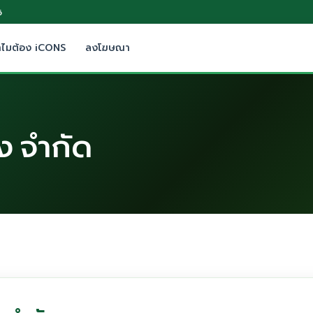
6
ำไมต้อง iCONS
ลงโฆษณา
ง จำกัด