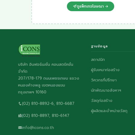
ดูแพ็กเกจโฆษณา →
ฐานข้อมูล
สถาปนิก
บริษัท อินฟอร์เมชั่น คอนสตรัคชั่น
ผู้รับเหมาก่อสร้าง
จำกัด
207/178-179 ถนนเพชรเกษม แขวง
วิศวกรที่ปรึกษา
หนองค้างพลู เขตหนองแขม
นักพัฒนาอสังหาฯ
กรุงเทพฯ 10160
วัสดุก่อสร้าง
(02) 810-8892-6, 810-6687
ผู้ผลิตและจำหน่ายวัสดุ
(02) 810-8897, 810-6147
info@icons.co.th