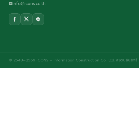
info@icons.co.th
© 2548–2569 iCONS – Information Construction Co., Ltd. สงวนลิขสิทธิ์