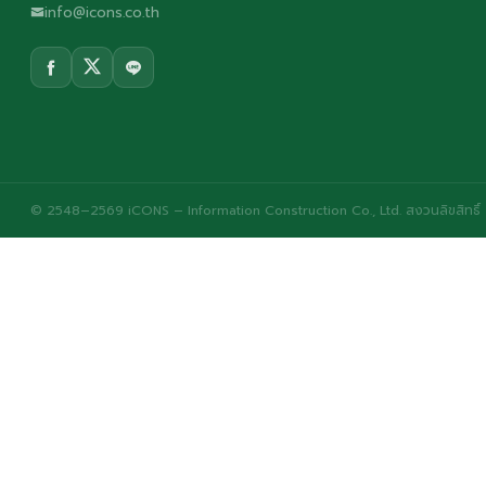
info@icons.co.th
© 2548–2569 iCONS – Information Construction Co., Ltd. สงวนลิขสิทธิ์