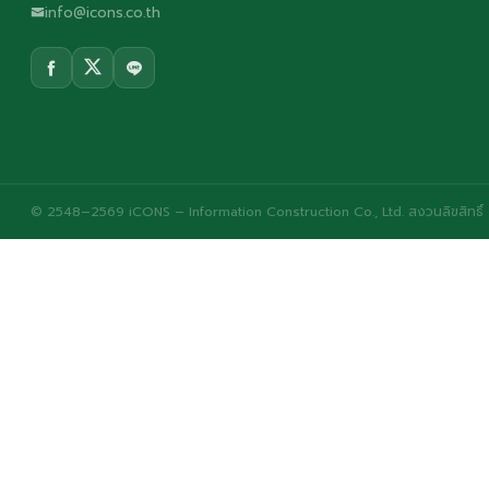
info@icons.co.th
© 2548–2569 iCONS – Information Construction Co., Ltd. สงวนลิขสิทธิ์