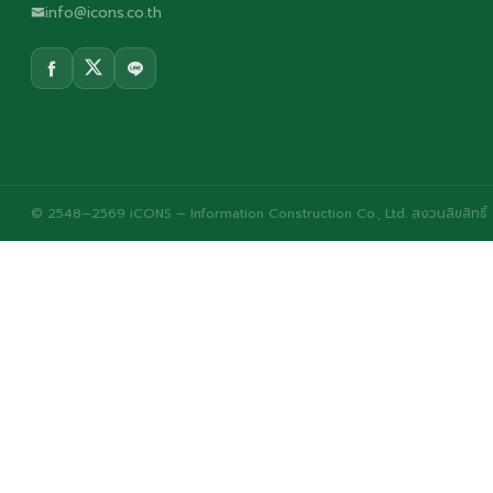
info@icons.co.th
© 2548–2569 iCONS – Information Construction Co., Ltd. สงวนลิขสิทธิ์